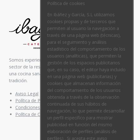
Política de cookies
En Ibáñez y García, S.L utilizamos
cookies propias y de terceros que
permiten al usuario la navegación a
través de una página web (técnicas),
para el seguimiento y análisis
estadístico del comportamiento de los
usuarios (analíticas), que permiten la
Somos experiencia. Nos avalan más de 35 años en el
gestión de los espacios publicitarios
sector de la restauración. Inspirados siempre en elaborar
que, en su caso, el editor haya incluido
una cocina sana y equilibrada, mezcla de vanguardia y
en una página web (publicitarias) y
tradición.
cookies que almacenan información
del comportamiento de los usuarios
Aviso Legal
obtenida a través de la observación
Política de Privacidad
continuada de sus hábitos de
Condiciones de compra
navegación, lo que permite desarrollar
Política de Cookies
un perfil específico para mostrar
publicidad en función del mismo
elaboración de perfiles (análisis de
perfiles) . Si acepta este aviso