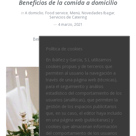
Beneficios de la comida a domicilio
in
A domiclio
,
Food service
,
Menú
,
Novedades Ibagar
,
Servicios de Catering
4 marzo, 2021
Beneficios de la comida a domicilio.
Política de cookies
read more
En Ibáñez y García, S.L utilizamos
cookies propias y de terceros que
permiten al usuario la navegación a
través de una página web (técnicas),
para el seguimiento y análisis
estadístico del comportamiento de los
usuarios (analíticas), que permiten la
gestión de los espacios publicitarios
que, en su caso, el editor haya incluido
en una página web (publicitarias) y
cookies que almacenan información
del comportamiento de los usuarios