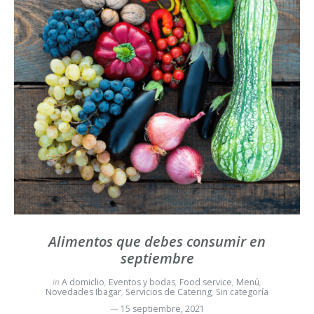
Alimentos que debes consumir en
septiembre
in
A domiclio
,
Eventos y bodas
,
Food service
,
Menú
,
Novedades Ibagar
,
Servicios de Catering
,
Sin categoría
15 septiembre, 2021