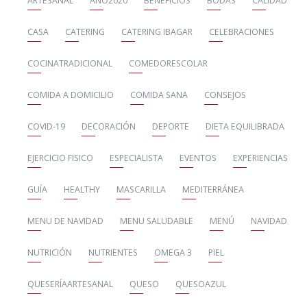
ARTESANAL
AÑO2020
BENEFICIOS
BODAS
CALIDAD
CASA
CATERING
CATERING IBAGAR
CELEBRACIONES
COCINATRADICIONAL
COMEDORESCOLAR
COMIDA A DOMICILIO
COMIDA SANA
CONSEJOS
COVID-19
DECORACIÓN
DEPORTE
DIETA EQUILIBRADA
EJERCICIO FISICO
ESPECIALISTA
EVENTOS
EXPERIENCIAS
GUÍA
HEALTHY
MASCARILLA
MEDITERRÁNEA
MENU DE NAVIDAD
MENU SALUDABLE
MENÚ
NAVIDAD
NUTRICIÓN
NUTRIENTES
OMEGA 3
PIEL
QUESERÍAARTESANAL
QUESO
QUESOAZUL