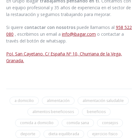
En Grupo Ibagar
trabajamos pensando en ti.
Contamos con
un equipo profesional y 35 años de experiencia en el sector de
la restauración y seguimos trabajando para mejorar.
Si quiere
contactar con nosotros
puede llamarnos al
958 522
080
, escribirnos un email a
info@ibagar.com
o contactar a
través del botón de whatsapp.
PoI. San Cayetano. C/ España Nº 10, Churriana de la Vega,
Granada.
a domicilio
alimentación
alimentación saludable
alimentos beneficiosos
beneficios
comida a domicilio
comida sana
consejos
deporte
dieta equilibrada
ejercicio fisico