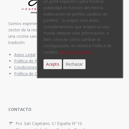
un perfil específico para mostrar
publicidad en función del mismo
elaboración de perfiles (análisis de
perfiles) . Si acepta este aviso
Somos experiencia. Nos avalan más de 35 años en el
consideraremos que acepta su uso.
sector de la restauración. Inspirados siempre en elaborar
Puede obtener más información, o
una cocina sana y equilibrada, mezcla de vanguardia y
bien conocer cómo cambiar la
tradición.
configuración, en nuestra Política de
cookies.
Más información.
Aviso Legal
Política de Privacidad
Acepto
Rechazar
Condiciones de compra
Política de Cookies
CONTACTO
PoI. San Cayetano. C/ España Nº 10