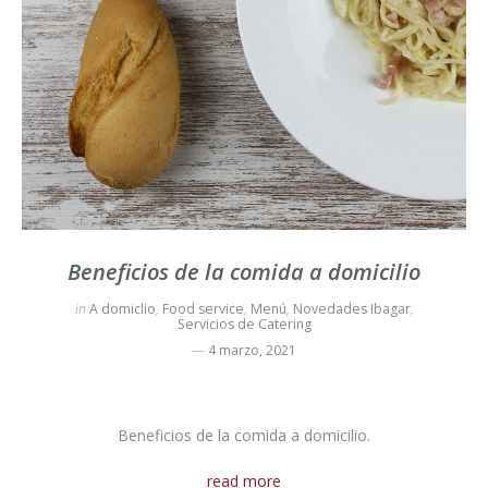
Beneficios de la comida a domicilio
in
A domiclio
,
Food service
,
Menú
,
Novedades Ibagar
,
Servicios de Catering
4 marzo, 2021
Beneficios de la comida a domicilio.
read more