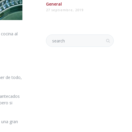
General
27 septiembre, 2019
 cocina al
er de todo,
mantecados
pero si
á una gran