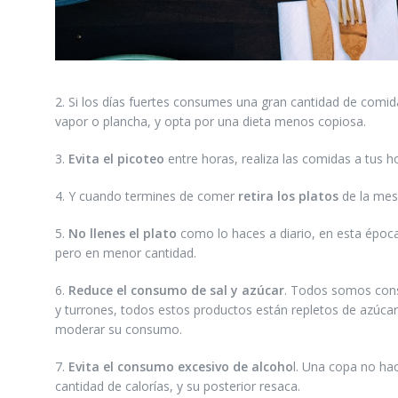
2. Si los días fuertes consumes una gran cantidad de comi
vapor o plancha, y opta por una dieta menos copiosa.
3.
Evita el picoteo
entre horas, realiza las comidas a tus 
4. Y cuando termines de comer
retira los platos
de la mesa
5.
No llenes el plato
como lo haces a diario, en esta époc
pero en menor cantidad.
6.
Reduce el consumo de sal y azúcar
. Todos somos con
y turrones, todos estos productos están repletos de azúcar
moderar su consumo.
7.
Evita el consumo excesivo de alcoho
l. Una copa no ha
cantidad de calorías, y su posterior resaca.