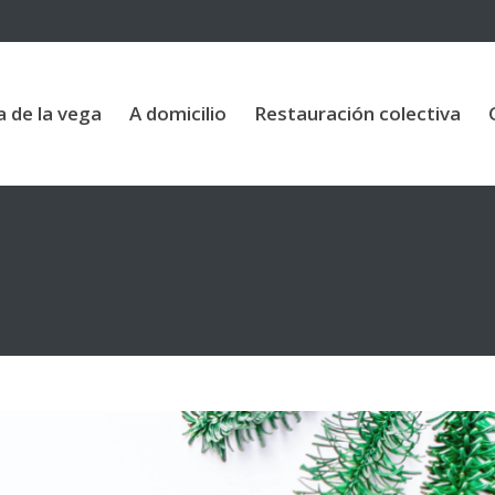
vega
A domicilio
Restauración colectiva
Contac
a de la vega
A domicilio
Restauración colectiva