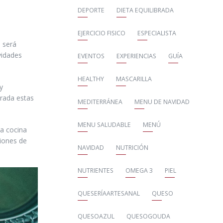
DEPORTE
DIETA EQUILIBRADA
EJERCICIO FISICO
ESPECIALISTA
d será
vidades
EVENTOS
EXPERIENCIAS
GUÍA
HEALTHY
MASCARILLA
y
brada estas
MEDITERRÁNEA
MENU DE NAVIDAD
MENU SALUDABLE
MENÚ
la cocina
iones de
NAVIDAD
NUTRICIÓN
NUTRIENTES
OMEGA 3
PIEL
QUESERÍAARTESANAL
QUESO
QUESOAZUL
QUESOGOUDA