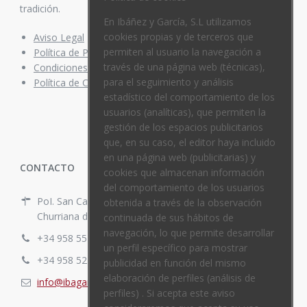
tradición.
En Ibáñez y García, S.L utilizamos
cookies propias y de terceros que
Aviso Legal
permiten al usuario la navegación a
Política de Privacidad
través de una página web (técnicas),
Condiciones de compra
para el seguimiento y análisis
Política de Cookies
estadístico del comportamiento de los
usuarios (analíticas), que permiten la
gestión de los espacios publicitarios
que, en su caso, el editor haya incluido
en una página web (publicitarias) y
CONTACTO
cookies que almacenan información
del comportamiento de los usuarios
PoI. San Cayetano. C/ España Nº 10
obtenida a través de la observación
Churriana de la Vega, Granada, España.
continuada de sus hábitos de
navegación, lo que permite desarrollar
+34 958 55 29 74
un perfil específico para mostrar
+34 958 52 20 80
publicidad en función del mismo
elaboración de perfiles (análisis de
info@ibagar.com
perfiles) . Si acepta este aviso