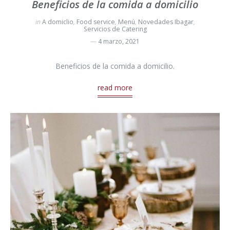
Beneficios de la comida a domicilio
in
A domiclio
,
Food service
,
Menú
,
Novedades Ibagar
,
Servicios de Catering
4 marzo, 2021
Beneficios de la comida a domicilio.
read more