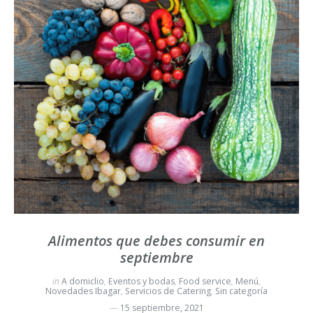
Alimentos que debes consumir en
septiembre
in
A domiclio
,
Eventos y bodas
,
Food service
,
Menú
,
Novedades Ibagar
,
Servicios de Catering
,
Sin categoría
15 septiembre, 2021