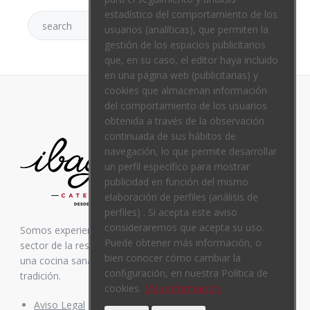
estadístico del comportamiento de los
usuarios (analíticas), que permiten la
gestión de los espacios publicitarios
que, en su caso, el editor haya incluido
en una página web (publicitarias) y
cookies que almacenan información
del comportamiento de los usuarios
obtenida a través de la observación
continuada de sus hábitos de
navegación, lo que permite desarrollar
un perfil específico para mostrar
publicidad en función del mismo
elaboración de perfiles (análisis de
perfiles) . Si acepta este aviso
consideraremos que acepta su uso.
Somos experiencia. Nos avalan más de 35 años en el
Puede obtener más información, o
sector de la restauración. Inspirados siempre en elaborar
bien conocer cómo cambiar la
una cocina sana y equilibrada, mezcla de vanguardia y
configuración, en nuestra Política de
tradición.
cookies.
Más información.
Aviso Legal