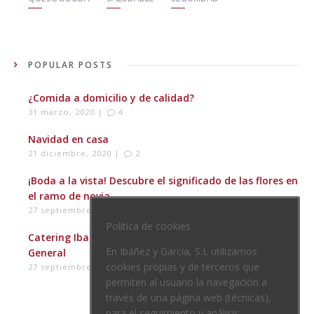
POPULAR POSTS
¿Comida a domicilio y de calidad?
31 marzo, 2020 |
4
Navidad en casa
21 diciembre, 2020 |
2
¡Boda a la vista! Descubre el significado de las flores en
el ramo de novia.
27 septiembre, 2019 |
1
Política de cookies
Catering Ibagar, nueva propiedad y nuevo Director
En Ibáñez y García, S.L utilizamos
General
cookies propias y de terceros que
27 septiembre, 2019
permiten al usuario la navegación a
través de una página web (técnicas),
para el seguimiento y análisis