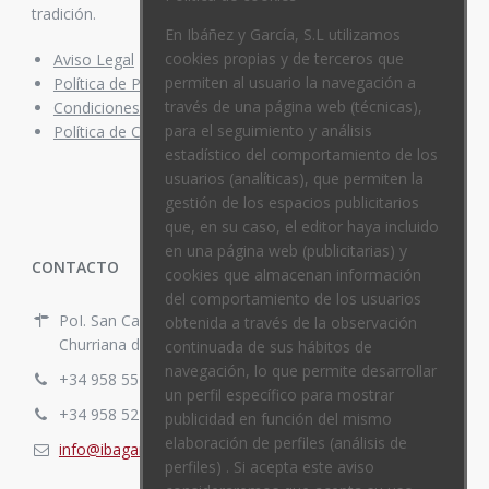
tradición.
En Ibáñez y García, S.L utilizamos
cookies propias y de terceros que
Aviso Legal
permiten al usuario la navegación a
Política de Privacidad
través de una página web (técnicas),
Condiciones de compra
para el seguimiento y análisis
Política de Cookies
estadístico del comportamiento de los
usuarios (analíticas), que permiten la
gestión de los espacios publicitarios
que, en su caso, el editor haya incluido
en una página web (publicitarias) y
CONTACTO
cookies que almacenan información
del comportamiento de los usuarios
PoI. San Cayetano. C/ España Nº 10
obtenida a través de la observación
Churriana de la Vega, Granada, España.
continuada de sus hábitos de
navegación, lo que permite desarrollar
+34 958 55 29 74
un perfil específico para mostrar
+34 958 52 20 80
publicidad en función del mismo
elaboración de perfiles (análisis de
info@ibagar.com
perfiles) . Si acepta este aviso