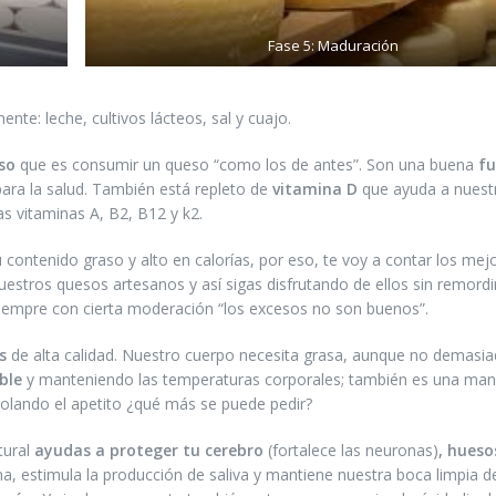
Fase 5: Maduración
nte: leche, cultivos lácteos, sal y cuajo.
so
que es consumir un queso “como los de antes”. Son una buena
fu
para la salud. También está repleto de
vitamina D
que ayuda a nuest
las vitaminas A, B2, B12 y k2.
contenido graso y alto en calorías, por eso, te voy a contar los mej
uestros quesos artesanos y así sigas disfrutando de ellos sin remord
iempre con cierta moderación “los excesos no son buenos”.
s
de alta calidad. Nuestro cuerpo necesita grasa, aunque no demasia
able
y manteniendo las temperaturas corporales; también es una man
olando el apetito ¿qué más se puede pedir?
tural
ayudas a proteger tu cerebro
(fortalece las neuronas)
, hueso
na, estimula la producción de saliva y mantiene nuestra boca limpia 