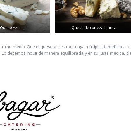
Queso Azul
Queso de corteza blanca
término medio. Que el
queso artesano
tenga múltiples
beneficios
no 
l. Lo debemos incluir de manera
equilibrada
y en su justa medida, cla