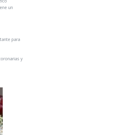
eico
iene un
tante para
oronarias y