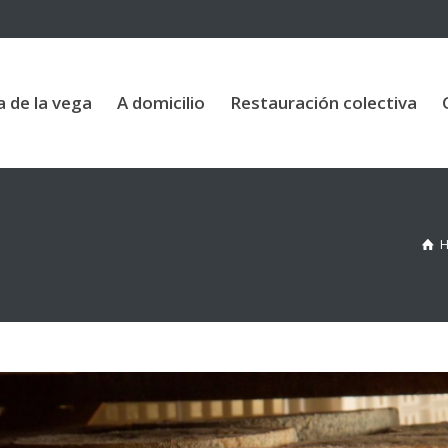
vega
A domicilio
Restauración colectiva
Contac
a de la vega
A domicilio
Restauración colectiva