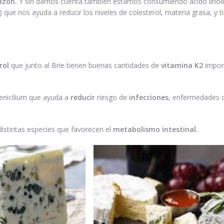
azón.
Y sin darnos cuenta también estamos consumiendo ácido linol
que nos ayuda a reducir los niveles de colesterol, materia grasa, y t
rol
que junto al Brie tienen buenas cantidades de
vitamina K2
impor
enicilium que ayuda a
reducir
riesgo de
infecciones
, enfermedades c
stintas especies que favorecen el
metabolismo intestinal.