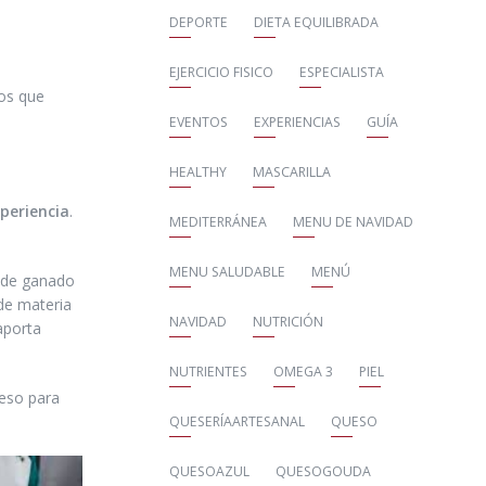
DEPORTE
DIETA EQUILIBRADA
EJERCICIO FISICO
ESPECIALISTA
los que
EVENTOS
EXPERIENCIAS
GUÍA
HEALTHY
MASCARILLA
periencia
.
MEDITERRÁNEA
MENU DE NAVIDAD
MENU SALUDABLE
MENÚ
a de ganado
e materia
NAVIDAD
NUTRICIÓN
aporta
NUTRIENTES
OMEGA 3
PIEL
ueso para
QUESERÍAARTESANAL
QUESO
QUESOAZUL
QUESOGOUDA