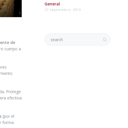
General
27 septiembre, 2019
ente de
ro cuerpo a
ores
imiento
da. Protege
era efectiva
s
(por el
de forma