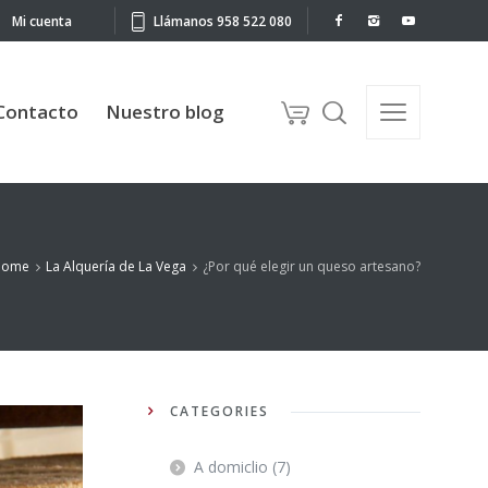
Mi cuenta
Llámanos 958 522 080
to
Nuestro blog
Contacto
Nuestro blog
Home
La Alquería de La Vega
¿Por qué elegir un queso artesano?
CATEGORIES
A domiclio
(7)