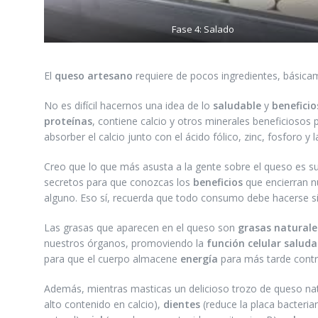
Fase 4: Salado
El
queso artesano
requiere de pocos ingredientes, básicame
No es difícil hacernos una idea de lo
saludable
y
beneficio
proteínas
, contiene calcio y otros minerales beneficiosos 
absorber el calcio junto con el ácido fólico, zinc, fosforo y 
Creo que lo que más asusta a la gente sobre el queso es su 
secretos para que conozcas los
beneficios
que encierran n
alguno. Eso sí, recuerda que todo consumo debe hacerse s
Las grasas que aparecen en el queso son
grasas naturale
nuestros órganos, promoviendo la
función celular salud
para que el cuerpo almacene
energía
para más tarde contr
Además, mientras masticas un delicioso trozo de queso na
alto contenido en calcio),
dientes
(reduce la placa bacteria