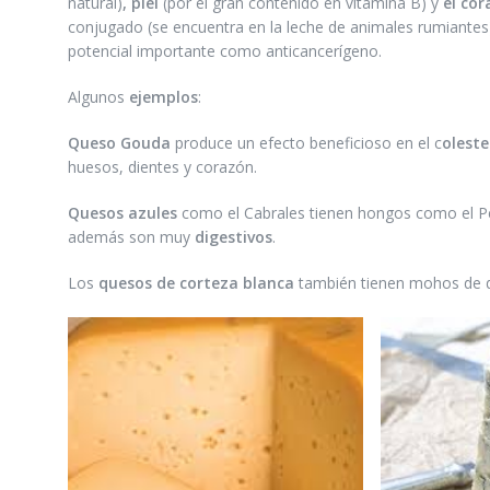
natural)
, piel
(por el gran contenido en vitamina B) y
el cor
conjugado (se encuentra en la leche de animales rumiantes) 
potencial importante como anticancerígeno.
Algunos
ejemplos
:
Queso Gouda
produce un efecto beneficioso en el c
oleste
huesos, dientes y corazón.
Quesos azules
como el Cabrales tienen hongos como el P
además son muy
digestivos
.
Los
quesos de corteza blanca
también tienen mohos de di