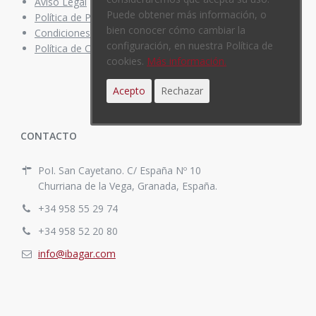
Aviso Legal
Puede obtener más información, o
Política de Privacidad
bien conocer cómo cambiar la
Condiciones de compra
configuración, en nuestra Política de
Política de Cookies
cookies.
Más información.
Acepto
Rechazar
CONTACTO
PoI. San Cayetano. C/ España Nº 10
Churriana de la Vega, Granada, España.
+34 958 55 29 74
+34 958 52 20 80
info@ibagar.com