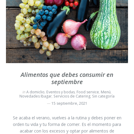
Alimentos que debes consumir en
septiembre
in
A domiclio
,
Eventos y bodas
,
Food service
,
Menú
,
Novedades Ibagar
,
Servicios de Catering
,
Sin categoría
15 septiembre, 2021
Se acaba el verano, vuelves a la rutina y debes poner en
orden tu vida y tu forma de comer. Es el momento para
acabar con los excesos y optar por alimentos de