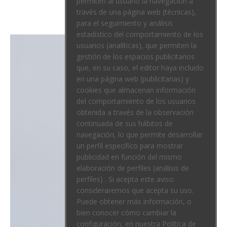
permiten al usuario la navegación a
través de una página web (técnicas),
para el seguimiento y análisis
estadístico del comportamiento de los
usuarios (analíticas), que permiten la
gestión de los espacios publicitarios
que, en su caso, el editor haya incluido
en una página web (publicitarias) y
cookies que almacenan información
del comportamiento de los usuarios
obtenida a través de la observación
continuada de sus hábitos de
navegación, lo que permite desarrollar
un perfil específico para mostrar
publicidad en función del mismo
elaboración de perfiles (análisis de
perfiles) . Si acepta este aviso
consideraremos que acepta su uso.
Puede obtener más información, o
bien conocer cómo cambiar la
configuración, en nuestra Política de