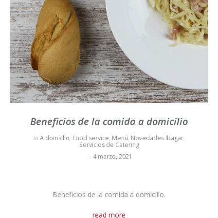
Beneficios de la comida a domicilio
in
A domiclio
,
Food service
,
Menú
,
Novedades Ibagar
,
Servicios de Catering
4 marzo, 2021
Beneficios de la comida a domicilio.
read more