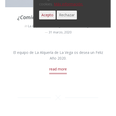
cookies.
Más información.
Acepto
Rechazar
¿Comida a domicilio y de calidad?
in
La Alquería de La Vega
,
Novedades Ibagar
31 marzo, 2020
El equipo de La Alquería de La Vega os desea un Feliz
Año 2020.
read more