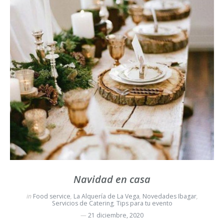
Navidad en casa
in
Food service
,
La Alquería de La Vega
,
Novedades Ibagar
,
Servicios de Catering
,
Tips para tu evento
21 diciembre, 2020