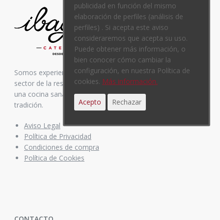
publicidad en función del mismo
elaboración de perfiles (análisis de
perfiles) . Si acepta este aviso
consideraremos que acepta su uso.
Puede obtener más información, o
bien conocer cómo cambiar la
configuración, en nuestra Política de
Somos experiencia. Nos avalan más de 35 años en el
cookies.
Más información.
sector de la restauración. Inspirados siempre en elaborar
una cocina sana y equilibrada, mezcla de vanguardia y
Acepto
Rechazar
tradición.
Aviso Legal
Política de Privacidad
Condiciones de compra
Política de Cookies
CONTACTO