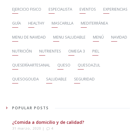
EJERCICIO FISICO
ESPECIALISTA
EVENTOS
EXPERIENCIAS
GUÍA
HEALTHY
MASCARILLA
MEDITERRÁNEA
MENU DE NAVIDAD
MENU SALUDABLE
MENÚ
NAVIDAD
NUTRICIÓN
NUTRIENTES
OMEGA 3
PIEL
QUESERÍAARTESANAL
QUESO
QUESOAZUL
QUESOGOUDA
SALUDABLE
SEGURIDAD
POPULAR POSTS
¿Comida a domicilio y de calidad?
31 marzo, 2020 |
4