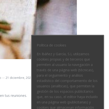
Política de cookies
En Ibáñez y García, S.L utilizamos
cookies propias y de terceros que
permiten al usuario la navegación a
través de una página web (técnicas),
para el seguimiento y análisis
o
21 diciembre, 2020
estadístico del comportamiento de los
usuarios (analíticas), que permiten la
gestión de los espacios publicitarios
en tus reuniones.
que, en su caso, el editor haya incluido
en una página web (publicitarias) y
cookies que almacenan información