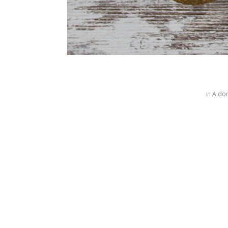
in
A dom