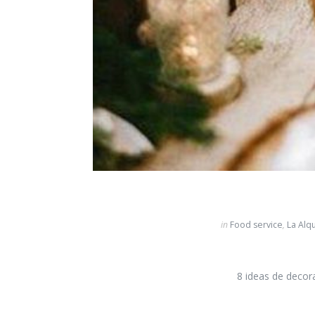
in
Food service
,
La Alq
8 ideas de decor