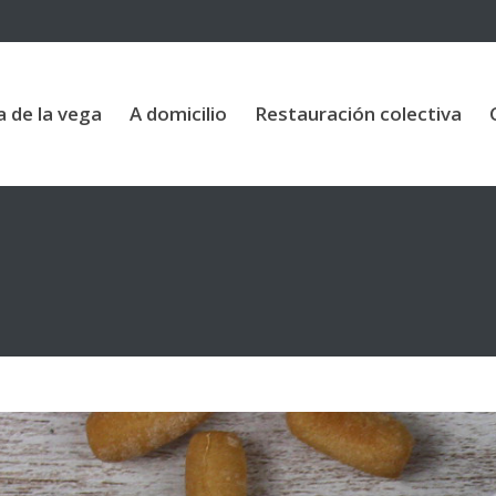
vega
A domicilio
Restauración colectiva
Contac
a de la vega
A domicilio
Restauración colectiva