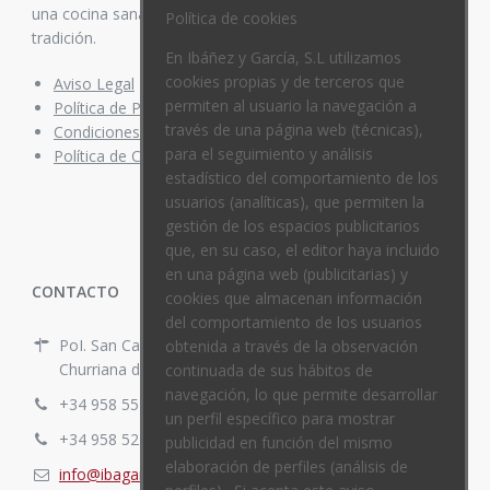
una cocina sana y equilibrada, mezcla de vanguardia y
Política de cookies
tradición.
En Ibáñez y García, S.L utilizamos
cookies propias y de terceros que
Aviso Legal
permiten al usuario la navegación a
Política de Privacidad
través de una página web (técnicas),
Condiciones de compra
para el seguimiento y análisis
Política de Cookies
estadístico del comportamiento de los
usuarios (analíticas), que permiten la
gestión de los espacios publicitarios
que, en su caso, el editor haya incluido
en una página web (publicitarias) y
CONTACTO
cookies que almacenan información
del comportamiento de los usuarios
PoI. San Cayetano. C/ España Nº 10
obtenida a través de la observación
Churriana de la Vega, Granada, España.
continuada de sus hábitos de
navegación, lo que permite desarrollar
+34 958 55 29 74
un perfil específico para mostrar
+34 958 52 20 80
publicidad en función del mismo
elaboración de perfiles (análisis de
info@ibagar.com